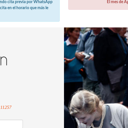
iendo cita previa por WhatsApp
El mes de A
ita en el horario que más le
ón
311257