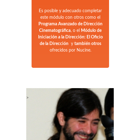
Es posible y adecuado completar
este módulo con otros como el
Programa Avanzado de Dirección
Cinematográfica
, o el
Módulo de
Iniciación a la Dirección: El Oficio
de la Dirección
y
también otros
ofrecidos por Nucine.
>