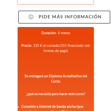
PIDE MÁS INFORMACIÓN
Duración
: 4 meses
Precio
: 335 € al contado/355 financiado (ver
formas de pago)
Se entregará un Diploma Acreditativo del
Curso.
¿qué se necesita para hacer este curso?
Conexión a internet de banda ancha (que