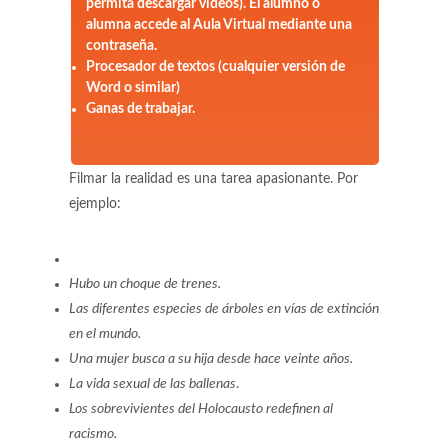
permita descargar vídeos). El alumno o
alumna accede al Aula Virtual mediante una
contraseña.
Procesador de textos (cualquier versión de
Word o similar)
Ganas de trabajar.
Filmar la realidad es una tarea apasionante. Por
ejemplo:
Hubo un choque de trenes.
Las diferentes especies de árboles en vías de extinción
en el mundo.
Una mujer busca a su hija desde hace veinte años.
La vida sexual de las ballenas
.
Los sobrevivientes del Holocausto redefinen al
racismo.