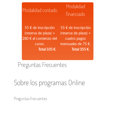
Modalidad
Modalidad contado
financiado
55 € de inscripción
55 € de inscripción
(reserva de plaza) +
(reserva de plaza) +
280 € al comienzo del
cuatro pagos
curso.
mensuales de 75 €.
Total 335 €
.
Total 355 €
.
Preguntas Frecuentes
Sobre los programas Online
Preguntas frecuentes